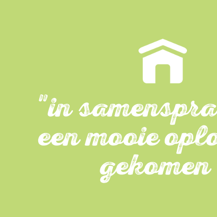
"in samenspra
een mooie opl
gekomen 