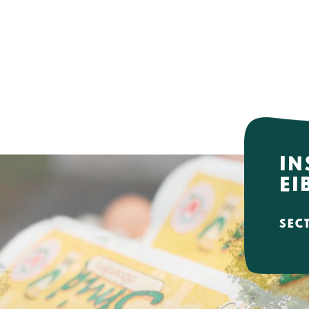
In
Ei
sec