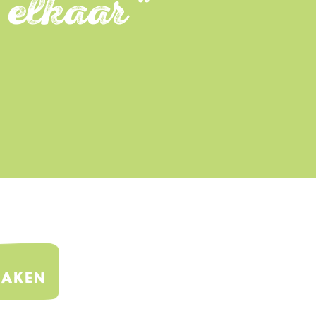
elkaar "
maken