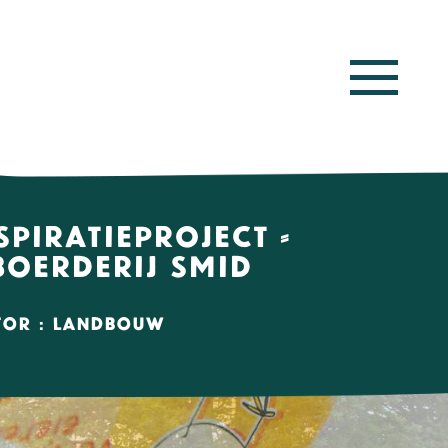
spiratieproject -
boerderij Smid
tor : landbouw